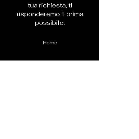
tua richiesta, ti
risponderemo il prima
possibile.
Home
Siège social : Via Torcello 3 San Donà di Piave (VE) 30027.
Siège opérationnel : Piazza G. D'annunzio 3, Santa Maria di Sala (VE)
30036.
E-mail certifié :
nebradigasrls@pec.it
Numéro de TVA et code fiscal
04591260270