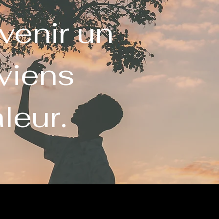
venir un
viens
leur.