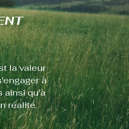
ENT
t la valeur
 s'engager à
 ainsi qu'à
 réalité.