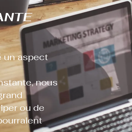
ANTE
é un aspect
nstante, nous
 grand
ciper ou de
pourraient