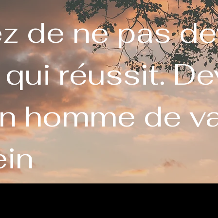
z de ne pas de
ui réussit. De
un homme de va
ein