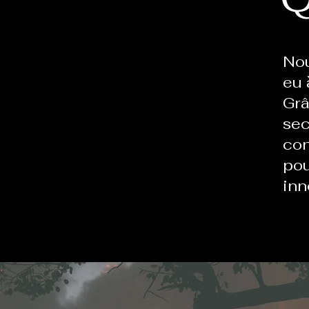
Nou
eu 
Grâ
sec
con
pou
inn