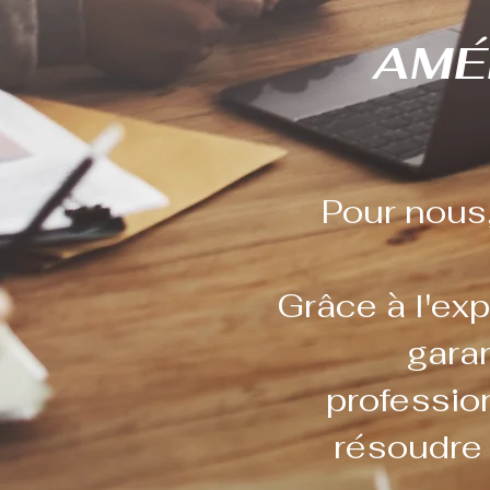
AMÉ
Pour nous,
Grâce à l'ex
garan
profession
résoudre 