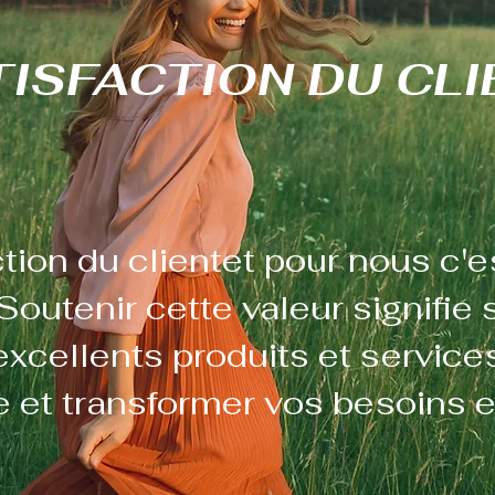
TISFACTION DU CLI
tion du client
et pour nous c'es
Soutenir cette valeur signifie
'excellents produits et services
re et transformer vos besoins en