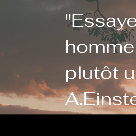
"Essaye
homme q
plutôt 
A.Einst